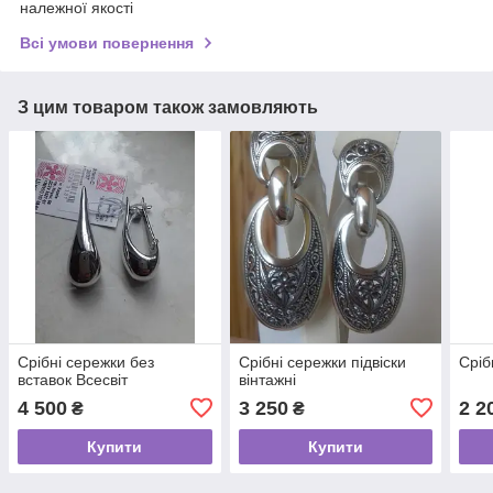
належної якості
Всі умови повернення
З цим товаром також замовляють
Срібні сережки без
Срібні сережки підвіски
Сріб
вставок Всесвіт
вінтажні
4 500
3 250
2 2
₴
₴
Купити
Купити