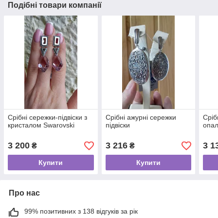
Подібні товари компанії
Срібні сережки-підвіски з
Срібні ажурні сережки
Сріб
кристалом Swarovski
підвіски
опа
3 200
3 216
3 1
₴
₴
Купити
Купити
Про нас
99% позитивних з 138 відгуків за рік