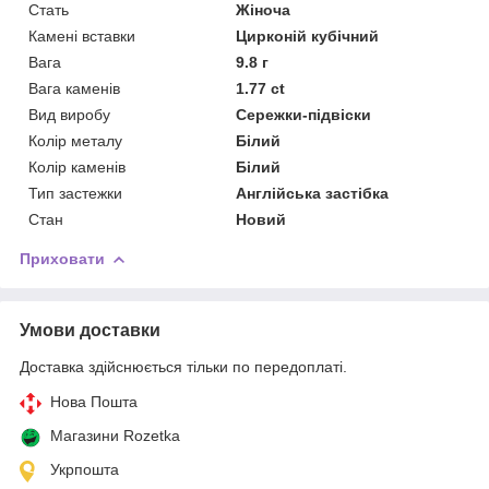
Стать
Жіноча
Камені вставки
Цирконій кубічний
Вага
9.8 г
Вага каменів
1.77 ct
Вид виробу
Сережки-підвіски
Колір металу
Білий
Колір каменів
Білий
Тип застежки
Англійська застібка
Стан
Новий
Приховати
Умови доставки
Доставка здійснюється тільки по передоплаті.
Нова Пошта
Магазини Rozetka
Укрпошта