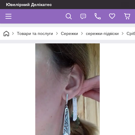
Ювелірний Делікатес
Товари та послуги
Сережки
сережки-підвіски
Сріб