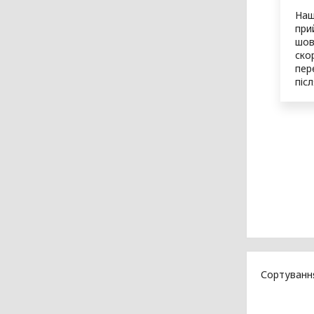
Наш
при
шов
ско
пер
піс