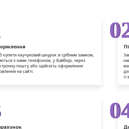
1
0
ормлення
П
 купити каучуковий шнурок зі срібним замком,
За
яжіться з нами телефоном, у Вайбері, через
на
ктронну пошту або здійсніть оформлення
ма
овлення на сайті.
дл
її
3
0
зрахунок
Д