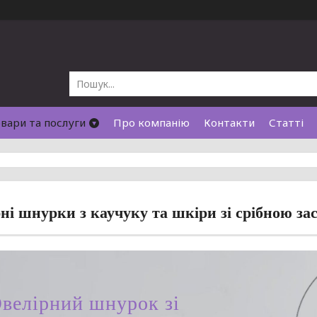
вари та послуги
Про компанію
Контакти
Статті
і шнурки з каучуку та шкіри зі срібною за
велірний шнурок зі