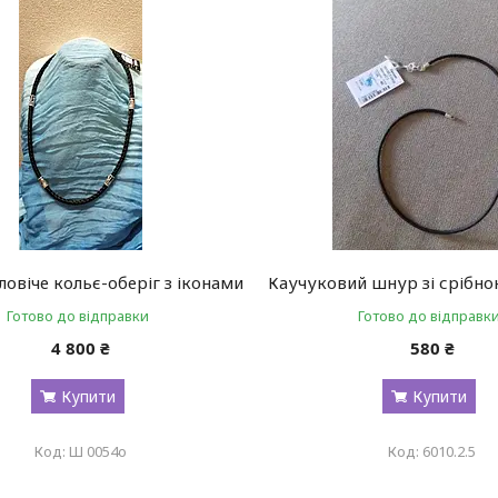
ловіче кольє-оберіг з іконами
Каучуковий шнур зі срібно
Готово до відправки
Готово до відправк
4 800 ₴
580 ₴
Купити
Купити
Ш 0054о
6010.2.5