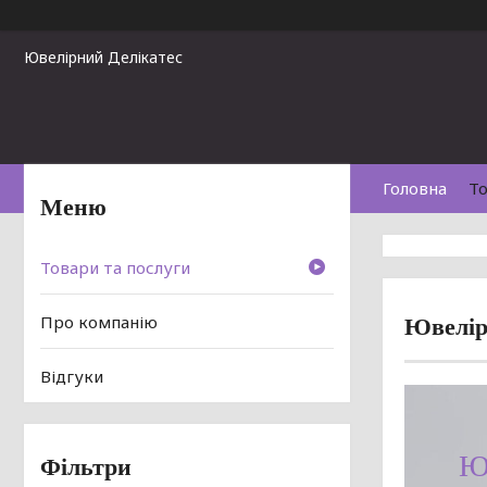
Ювелірний Делікатес
Головна
То
Товари та послуги
Про компанію
Ювелірн
Відгуки
Ю
Фільтри