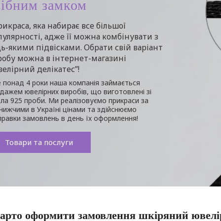
рібним замком
рикраса, яка набирає все більшої
улярності, адже її можна комбінувати з
ь-якими підвісками. Обрати свій варіант
робу можна в інтернет-магазині
елірний делікатес”!
 понад 4 роки наша компанія займається
дажем ювелірних виробів, що виготовлені зі
бла 925 проби. Ми реалізовуємо прикраси за
нижчими в Україні цінами та здійснюємо
правки замовлень в день їх оформлення!
Товари та послуги
арто оформити замовлення шкіряний ювелір