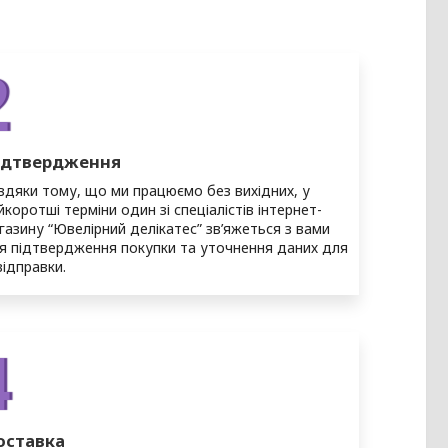
2
ідтвердження
вдяки тому, що ми працюємо без вихідних, у
йкоротші терміни один зі спеціалістів інтернет-
газину “Ювелірний делікатес” зв’яжеться з вами
я підтвердження покупки та уточнення даних для
 відправки.
4
оставка