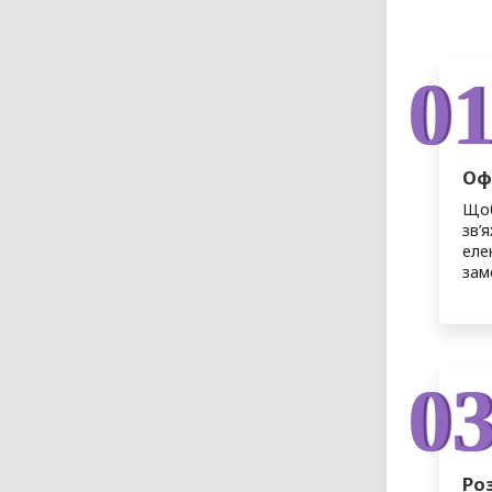
0
Оф
Щоб
зв’
еле
зам
0
Ро