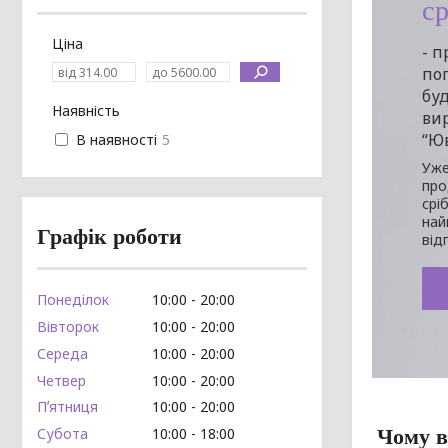
с
Ціна
- п
поп
буд
Наявність
ви
“Юв
В наявності
5
Уже
про
срі
най
Графік роботи
від
Понеділок
10:00
20:00
Вівторок
10:00
20:00
Середа
10:00
20:00
Четвер
10:00
20:00
Пʼятниця
10:00
20:00
Чому в
Субота
10:00
18:00