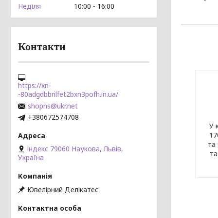
Неділя
10:00
16:00
Контакти
https://xn-
-80adgdbbrilfet2bxn3pofh.in.ua/
shopns@ukr.net
+380672574708
У 
17
та 
індекс 79060 Наукова, Львів,
та
Україна
Ювелірний Делікатес