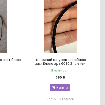
ю застібкою
Шкіряний шнурок зі срібною
застібкою арт.6010.3 плетен
и
В наявності
590 ₴
Купити
6010.3 плетен