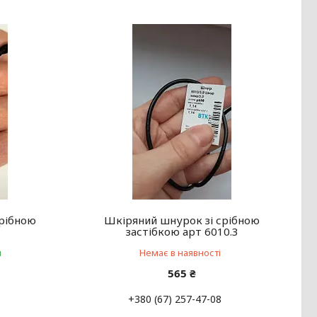
срібною
Шкіряний шнурок зі срібною
застібкою арт 6010.3
и
Немає в наявності
565 ₴
+380 (67) 257-47-08