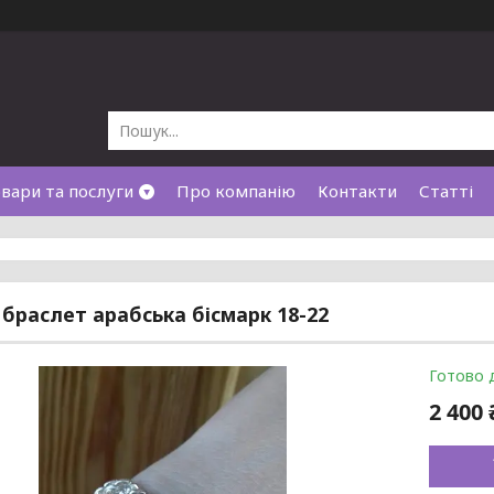
вари та послуги
Про компанію
Контакти
Статті
 браслет арабська бісмарк 18-22
Готово 
2 400 