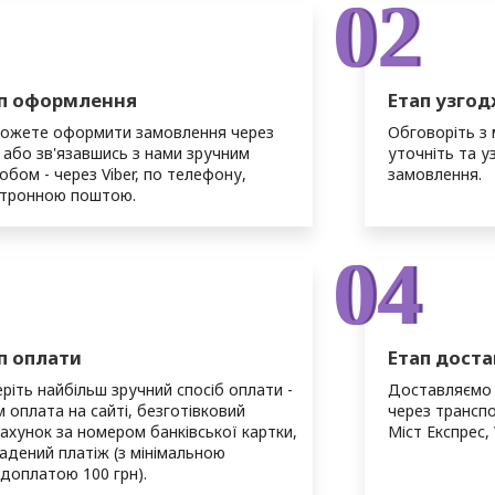
02
п оформлення
Етап узго
можете оформити замовлення через
Обговоріть з
 або зв'язавшись з нами зручним
уточніть та у
обом - через Viber, по телефону,
замовлення.
ктронною поштою.
04
п оплати
Етап доста
ріть найбільш зручний спосіб оплати -
Доставляємо з
 оплата на сайті, безготівковий
через транспо
ахунок за номером банківської картки,
Міст Експрес,
адений платіж (з мінімальною
доплатою 100 грн).