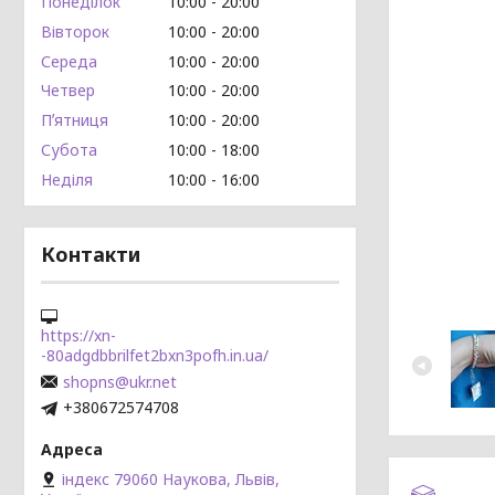
Понеділок
10:00
20:00
Вівторок
10:00
20:00
Середа
10:00
20:00
Четвер
10:00
20:00
Пʼятниця
10:00
20:00
Субота
10:00
18:00
Неділя
10:00
16:00
Контакти
https://xn-
-80adgdbbrilfet2bxn3pofh.in.ua/
shopns@ukr.net
+380672574708
індекс 79060 Наукова, Львів,