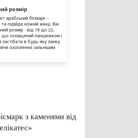
ий розмір
ет арабський бісмарк –
та підійде кожній жінці. Він
ний розмір - від 18 до 22,
, що оснащений ланцюжком і
 застібати в будь-яку ланку
лячи охоплення сильнішим
ісмарк з каменями від
елікатес»