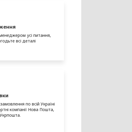
дження
 менеджером усі питання,
згодьте всі деталі
вки
амовлення по всій Україні
ртні компанії Нова Пошта,
 Укрпошта.