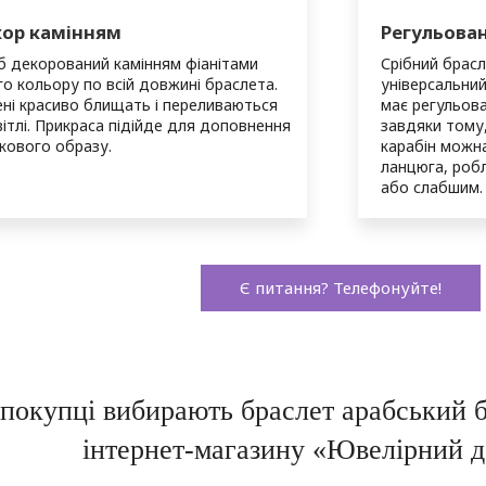
ор камінням
Регульован
б декорований камінням фіанітами
Срібний брасл
го кольору по всій довжині браслета.
універсальний 
ні красиво блищать і переливаються
має регульова
вітлі. Прикраса підійде для доповнення
завдяки тому
кового образу.
карабін можна
ланцюга, роб
або слабшим.
Є питання? Телефонуйте!
покупці вибирають браслет арабський б
інтернет-магазину «Ювелірний д