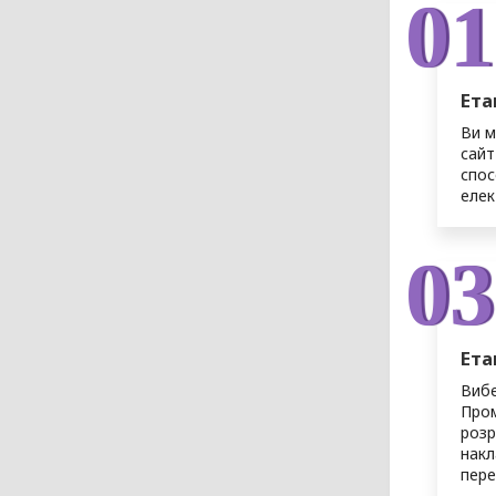
01
Ета
Ви 
сайт
спос
еле
03
Ета
Вибе
Пром
розр
накл
пере