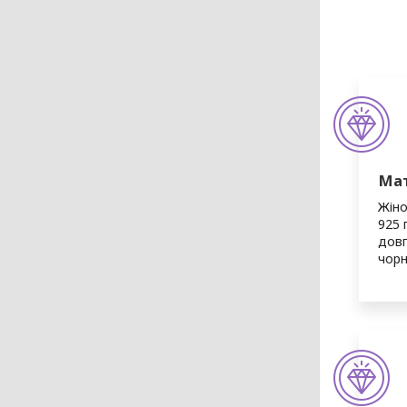
Мат
Жіно
925 
довг
чорн