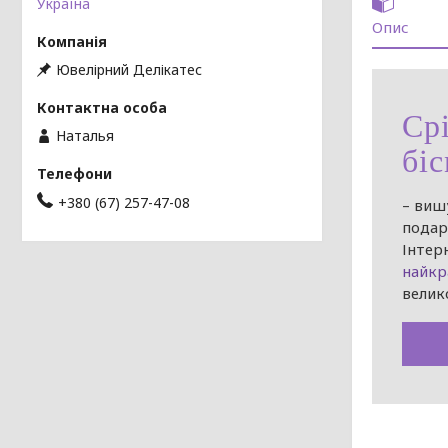
Україна
Опис
Ювелірний Делікатес
Ср
Наталья
бі
+380 (67) 257-47-08
– виш
подар
Інтер
найкр
велик