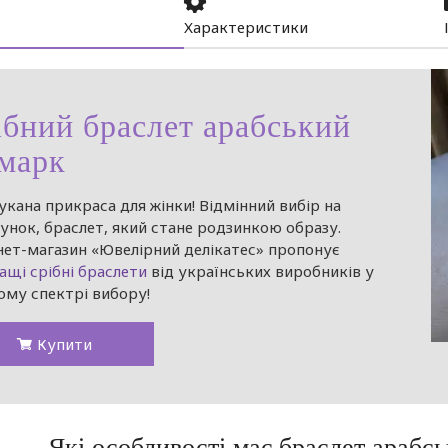
Характеристики
ібний браслет арабський
смарк
укана прикраса для жінки! Відмінний вибір на
унок, браслет, який стане родзинкою образу.
нет-магазин «Ювелірний делікатес» пропонує
ащі срібні браслети
від українських виробників у
ому спектрі вибору!
Купити
Які особливості має браслет арабс