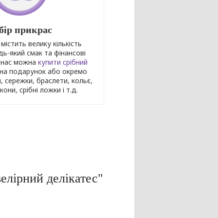
бір прикрас
містить велику кількість
дь-який смак та фінансові
У нас можна
купити срібний
на подарунок або окремо
 сережки, браслети, кольє,
они, срібні ложки і т.д.
елірний делікатес"