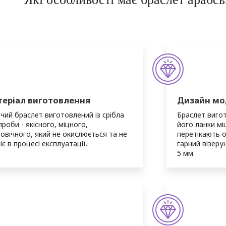
еріал виготовлення
Дизайн мо
чий браслет виготовлений із срібла
Браслет вигот
проби - якісного, міцного,
його ланки мі
овічного, який не окислюється та не
перетікають 
іє в процесі експлуатації.
гарний візеру
5 мм.