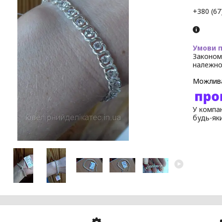
+380 (67
Законом
належно
У компан
будь-як