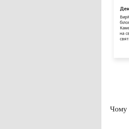
Дек
Вирі
біло
Каме
на с
свят
Чому 