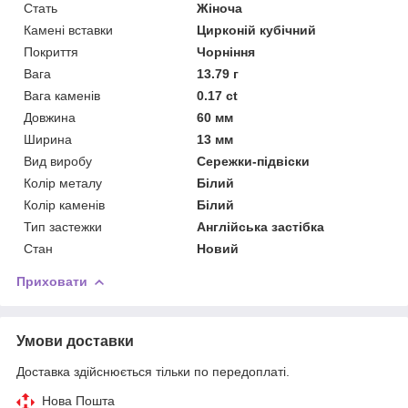
Стать
Жіноча
Камені вставки
Цирконій кубічний
Покриття
Чорніння
Вага
13.79 г
Вага каменів
0.17 ct
Довжина
60 мм
Ширина
13 мм
Вид виробу
Сережки-підвіски
Колір металу
Білий
Колір каменів
Білий
Тип застежки
Англійська застібка
Стан
Новий
Приховати
Умови доставки
Доставка здійснюється тільки по передоплаті.
Нова Пошта