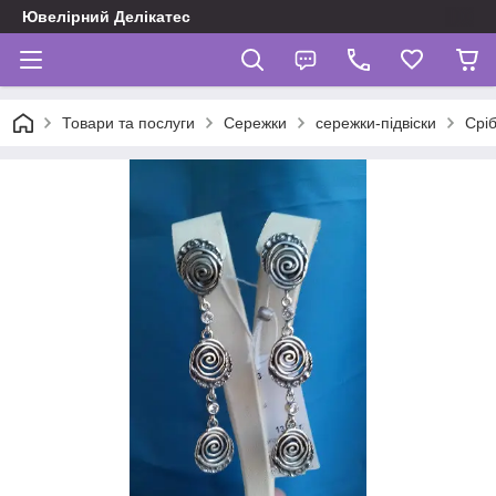
Ювелірний Делікатес
Товари та послуги
Сережки
сережки-підвіски
Сріб