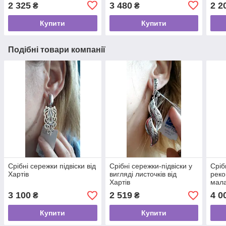
2 325
3 480
2 2
₴
₴
Купити
Купити
Подібні товари компанії
Срібні сережки підвіски від
Срібні сережки-підвіски у
Сріб
Хартів
вигляді листочків від
реко
Хартів
мала
3 100
2 519
4 0
₴
₴
Купити
Купити