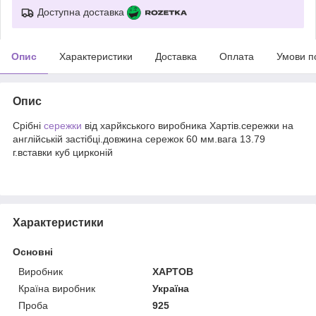
Доступна доставка
Опис
Характеристики
Доставка
Оплата
Умови п
Опис
Срібні
сережки
від харйкського виробника Хартів.сережки на
англійській застібці.довжина сережок 60 мм.вага 13.79
г.вставки куб цирконій
Характеристики
Основні
Виробник
ХАРТОВ
Країна виробник
Україна
Проба
925