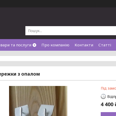
вари та послуги
Про компанію
Контакти
Статті
сережки з опалом
Під зам
Відп
4 400 