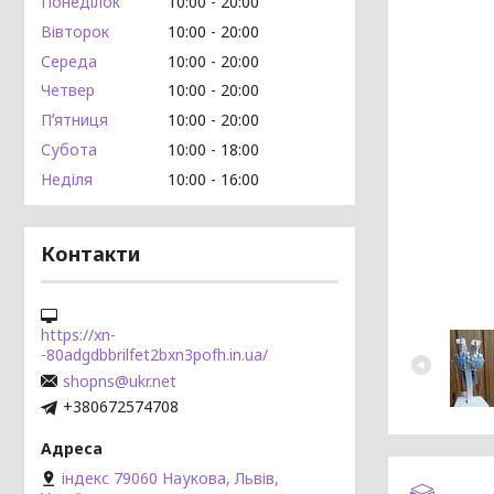
Понеділок
10:00
20:00
Вівторок
10:00
20:00
Середа
10:00
20:00
Четвер
10:00
20:00
Пʼятниця
10:00
20:00
Субота
10:00
18:00
Неділя
10:00
16:00
Контакти
https://xn-
-80adgdbbrilfet2bxn3pofh.in.ua/
shopns@ukr.net
+380672574708
індекс 79060 Наукова, Львів,