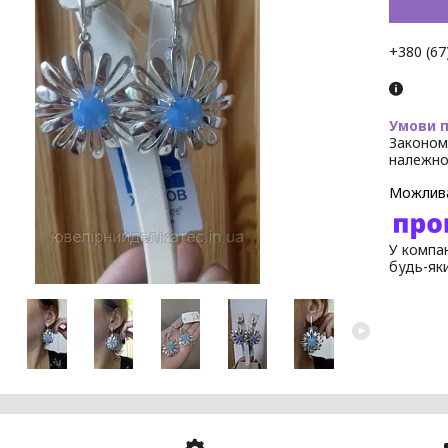
+380 (67
Законом
належно
У компан
будь-як