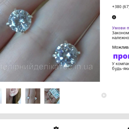
+380 (67
Законом
належно
У компан
будь-як