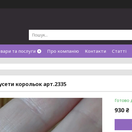
вари та послуги
Про компанію
Контакти
Статті
пусети корольок арт.2335
Готово 
930 ₴