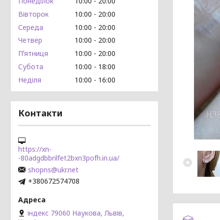
Понеділок
10:00
20:00
Вівторок
10:00
20:00
Середа
10:00
20:00
Четвер
10:00
20:00
Пʼятниця
10:00
20:00
Субота
10:00
18:00
Неділя
10:00
16:00
Контакти
https://xn-
-80adgdbbrilfet2bxn3pofh.in.ua/
shopns@ukr.net
+380672574708
індекс 79060 Наукова, Львів,