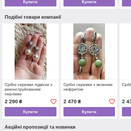
Купити
Купити
Подібні товари компанії
Срібні сережки підвіски з
Срібні сережки з зеленим
Сріб
реконструйованим
нефритом
перлами
2 290
2 470
2 4
₴
₴
Купити
Купити
Акційні пропозиції та новинки