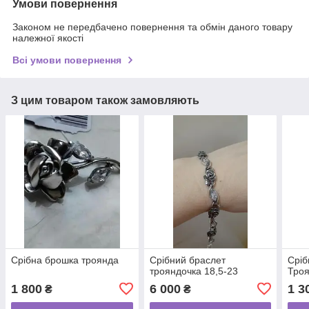
Умови повернення
Законом не передбачено повернення та обмін даного товару
належної якості
Всі умови повернення
З цим товаром також замовляють
Срібна брошка троянда
Срібний браслет
Сріб
трояндочка 18,5-23
Тро
1 800
6 000
1 3
₴
₴