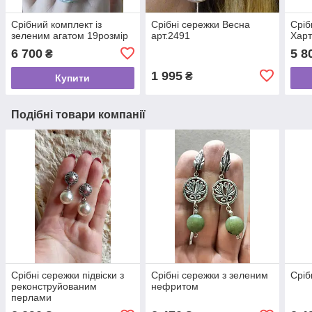
Срібний комплект із
Срібні сережки Весна
Сріб
зеленим агатом 19розмір
арт.2491
Харт
6 700
5 8
₴
1 995
₴
Купити
Подібні товари компанії
Срібні сережки підвіски з
Срібні сережки з зеленим
Сріб
реконструйованим
нефритом
перлами