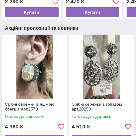
2 290
2 470
2 4
₴
₴
Купити
Купити
Акційні пропозиції та новинки
Срібні сережки із яшмою
Срібні сережки з топазом
брекція арт.2579
арт.20290
Готово до відправки
Готово до відправки
4 360
4 510
₴
₴