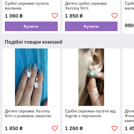
Срібні сережки-пусети
Дитячі срібні сережки
Сріб
малинка
Хеллоу Кітті
мал
1 060
1 850
₴
₴
990
Купити
Купити
Подібні товари компанії
Дитячі сережки Хеллоу
Срібні сережки-пусети від
Дитя
Кітті з рожевою емаллю
Хартів з перлиною
Флок
камі
1 850
1 260
1 4
₴
₴