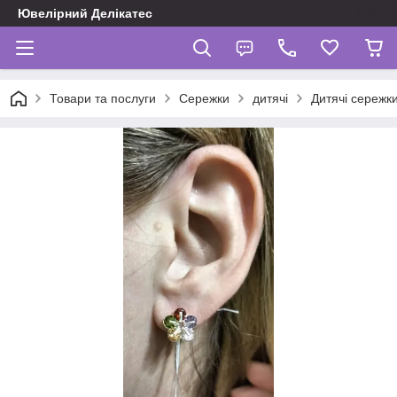
Ювелірний Делікатес
Товари та послуги
Сережки
дитячі
Дитячі сережк