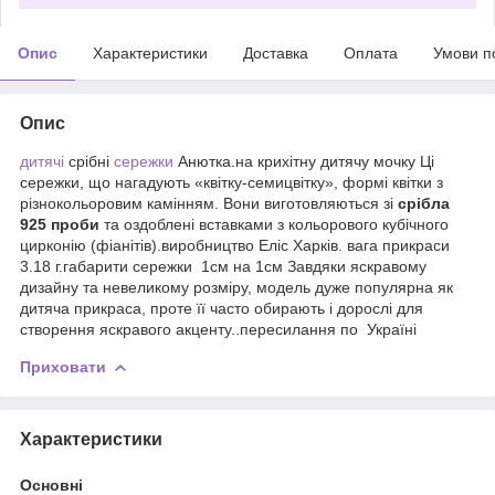
Опис
Характеристики
Доставка
Оплата
Умови п
Опис
дитячі
срібні
сережки
Анютка.на крихітну дитячу мочку Ці
сережки, що нагадують «квітку-семицвітку», формі квітки з
різнокольоровим камінням. Вони виготовляються зі
срібла
925 проби
та оздоблені вставками з кольорового кубічного
цирконію (фіанітів).виробництво Еліс Харків. вага прикраси
3.18 г.габарити сережки 1см на 1см Завдяки яскравому
дизайну та невеликому розміру, модель дуже популярна як
дитяча прикраса, проте її часто обирають і дорослі для
створення яскравого акценту..пересилання по Україні
Приховати
Характеристики
Основні