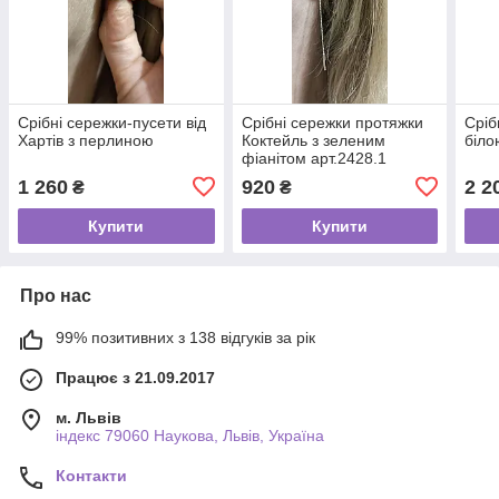
Срібні сережки-пусети від
Срібні сережки протяжки
Сріб
Хартів з перлиною
Коктейль з зеленим
біло
фіанітом арт.2428.1
1 260
920
2 2
₴
₴
Купити
Купити
Про нас
99% позитивних з 138 відгуків за рік
Працює з 21.09.2017
м. Львів
індекс 79060 Наукова, Львів, Україна
Контакти