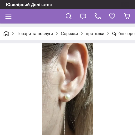
Ювелірний Делікатес
Товари та послуги
Сережки
протяжки
Срібні сер