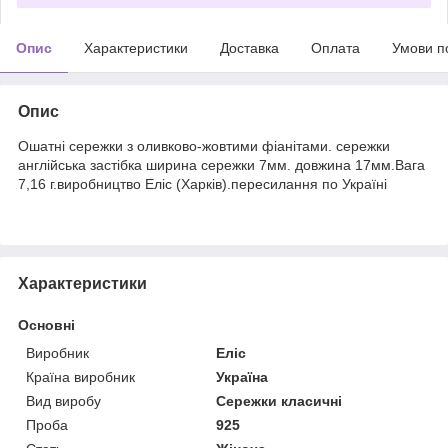
Опис
Характеристики
Доставка
Оплата
Умови п
Опис
Ошатні сережки з оливково-жовтими фіанітами. сережки
англійська застібка ширина сережки 7мм. довжина 17мм.Вага
7,16 г.виробництво Еліс (Харків).пересилання по Україні
Характеристики
Основні
Виробник
Еліс
Країна виробник
Україна
Вид виробу
Сережки класичні
Проба
925