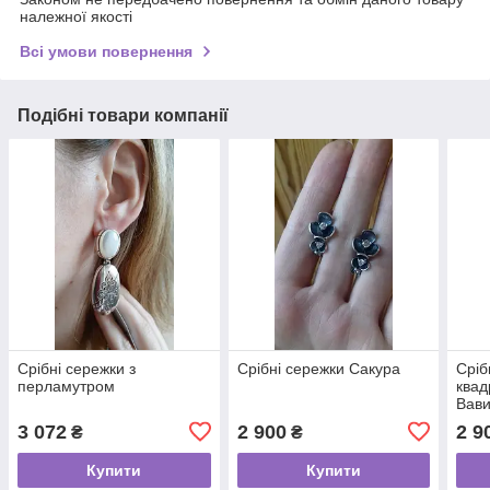
належної якості
Всі умови повернення
Подібні товари компанії
Срібні сережки з
Срібні сережки Сакура
Сріб
перламутром
квад
Вав
3 072
2 900
2 9
₴
₴
Купити
Купити