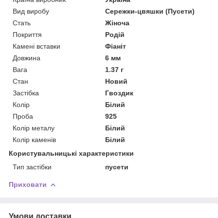
Вид виробу
Сережки-цвяшки (Пусети)
Стать
Жіноча
Покриття
Родій
Камені вставки
Фіаніт
Довжина
6 мм
Вага
1.37 г
Стан
Новий
Застібка
Гвоздик
Колір
Білий
Проба
925
Колір металу
Білий
Колір каменів
Білий
Користувальницькі характеристики
Тип застібки
пусети
Приховати
Умови доставки