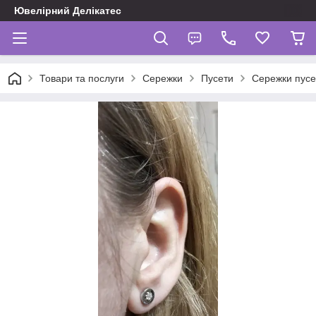
Ювелірний Делікатес
Товари та послуги
Сережки
Пусети
Сережки пус