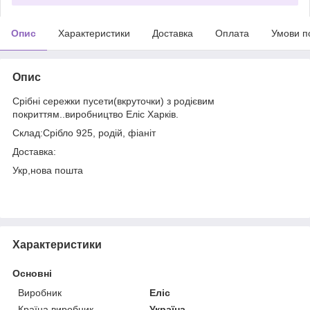
Опис
Характеристики
Доставка
Оплата
Умови п
Опис
Срібні сережки пусети(вкруточки) з родієвим
покриттям..виробництво Еліс Харків.
Склад:Срібло 925, родій, фіаніт
Доставка:
Укр,нова пошта
Характеристики
Основні
Виробник
Еліс
Країна виробник
Україна