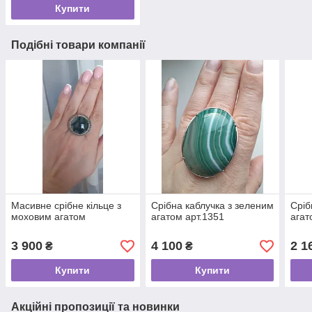
Купити
Подібні товари компанії
Масивне срібне кільце з
Срібна каблучка з зеленим
Сріб
моховим агатом
агатом арт.1351
агат
3 900
4 100
2 1
₴
₴
Купити
Купити
Акційні пропозиції та новинки