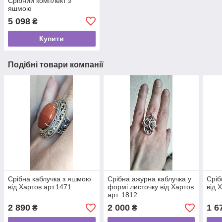
Срібний комплект з
яшмою
5 098
₴
Купити
Подібні товари компанії
Срібна каблучка з яшмою
Срібна ажурна каблучка у
Сріб
від Хартов арт.1471
формі листочку від Хартов
від 
арт.:1812
2 890
2 000
1 6
₴
₴