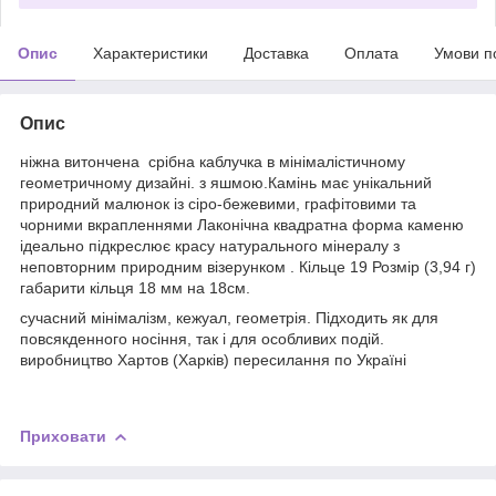
Опис
Характеристики
Доставка
Оплата
Умови п
Опис
ніжна витончена срібна каблучка в мінімалістичному
геометричному дизайні. з яшмою.Камінь має унікальний
природний малюнок із сіро-бежевими, графітовими та
чорними вкрапленнями Лаконічна квадратна форма каменю
ідеально підкреслює красу натурального мінералу з
неповторним природним візерунком . Кільце 19 Розмір (3,94 г)
габарити кільця 18 мм на 18см.
сучасний мінімалізм, кежуал, геометрія. Підходить як для
повсякденного носіння, так і для особливих подій.
виробництво Хартов (Харків) пересилання по Україні
Приховати