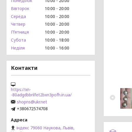
Понеділок
10:00
20:00
Вівторок
10:00
20:00
Середа
10:00
20:00
Четвер
10:00
20:00
Пʼятниця
10:00
20:00
Субота
10:00
18:00
Неділя
10:00
16:00
Контакти
https://xn-
-80adgdbbrilfet2bxn3pofh.in.ua/
shopns@ukr.net
+380672574708
індекс 79060 Наукова, Львів,