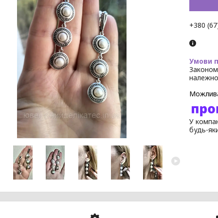
+380 (67
Законом
належно
У компан
будь-як