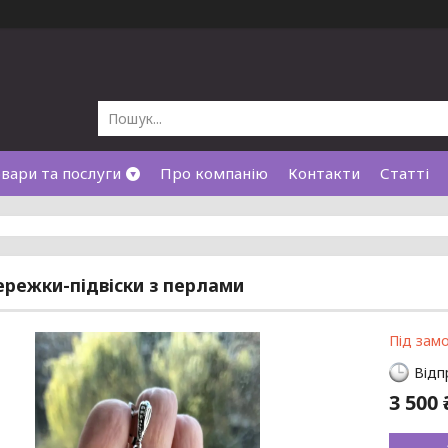
вари та послуги
Про компанію
Контакти
Статті
сережки-підвіски з перлами
Під зам
Відп
3 500 