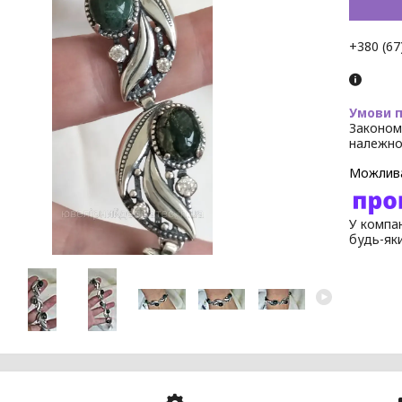
+380 (67
Законом
належно
У компан
будь-як