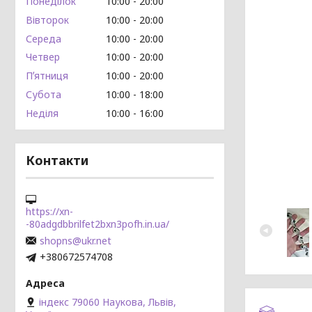
Понеділок
10:00
20:00
Вівторок
10:00
20:00
Середа
10:00
20:00
Четвер
10:00
20:00
Пʼятниця
10:00
20:00
Субота
10:00
18:00
Неділя
10:00
16:00
Контакти
https://xn-
-80adgdbbrilfet2bxn3pofh.in.ua/
shopns@ukr.net
+380672574708
індекс 79060 Наукова, Львів,