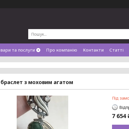
вари та послуги
Про компанію
Контакти
Статті
 браслет з моховим агатом
Під зам
Відп
7 654 