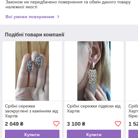
Законом не передбачено повернення та обмін даного товару
належної якості
Всі умови повернення
Подібні товари компанії
Срібні сережки
Срібні сережки підвіски від
Сріб
заокруглені з камінням від
Хартів
Харт
Хартів
бір
2 049
3 100
1 5
₴
₴
Купити
Купити