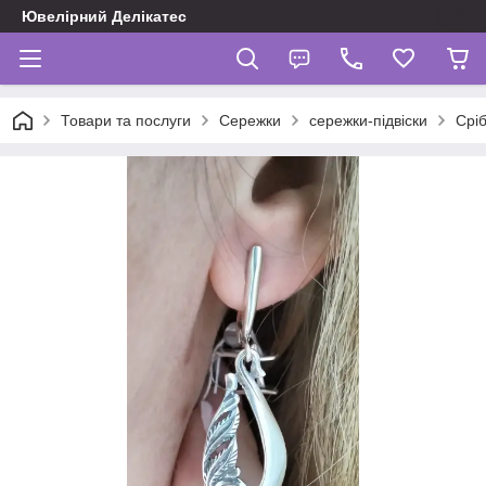
Ювелірний Делікатес
Товари та послуги
Сережки
сережки-підвіски
Сріб