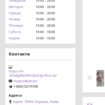
Понеділок
10:00
20:00
Вівторок
10:00
20:00
Середа
10:00
20:00
Четвер
10:00
20:00
Пʼятниця
10:00
20:00
Субота
10:00
18:00
Неділя
10:00
16:00
Контакти
https://xn-
-80adgdbbrilfet2bxn3pofh.in.ua/
shopns@ukr.net
+380672574708
індекс 79060 Наукова, Львів,