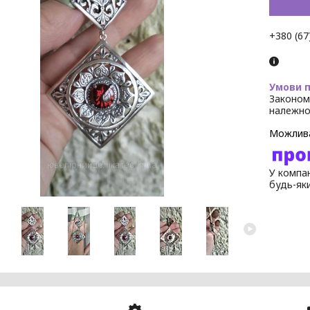
+380 (67
Законом
належно
У компан
будь-як