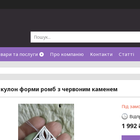
вари та послуги
Про компанію
Контакти
Статті
 кулон форми ромб з червоним каменем
Під зам
Відп
1 992 