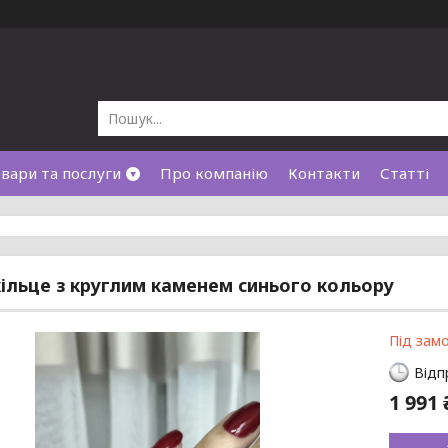
вари та послуги
Про компанію
Контакти
Статті
кільце з круглим каменем синього кольору
Під зам
Відп
1 991 