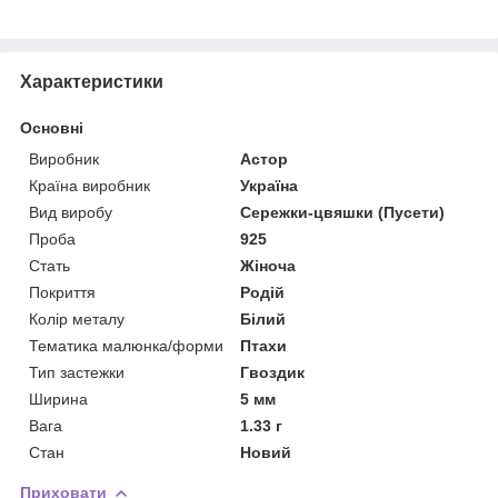
Характеристики
Основні
Виробник
Астор
Країна виробник
Україна
Вид виробу
Сережки-цвяшки (Пусети)
Проба
925
Стать
Жіноча
Покриття
Родій
Колір металу
Білий
Тематика малюнка/форми
Птахи
Тип застежки
Гвоздик
Ширина
5 мм
Вага
1.33 г
Стан
Новий
Приховати