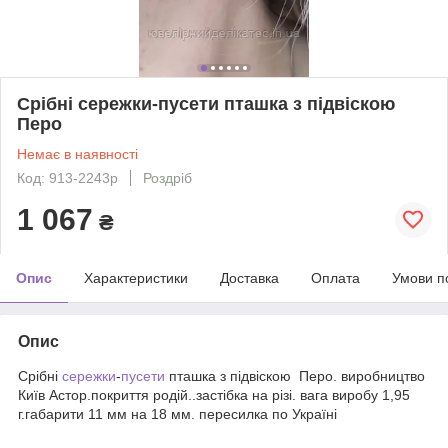
Срібні сережки-пусети пташка з підвіскою
Перо
Немає в наявності
Код: 913-2243р
Роздріб
1 067
₴
Опис
Характеристики
Доставка
Оплата
Умови п
Опис
Срібні
сережки
-
пусети
пташка з підвіскою Перо. виробництво
Київ Астор.покриття родій..застібка на різі. вага виробу 1,95
г.габарити 11 мм на 18 мм. пересилка по Україні