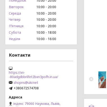
Понеділок
10:00
20:00
Вівторок
10:00
20:00
Середа
10:00
20:00
Четвер
10:00
20:00
Пʼятниця
10:00
20:00
Субота
10:00
18:00
Неділя
10:00
16:00
Контакти
https://xn-
-80adgdbbrilfet2bxn3pofh.in.ua/
shopns@ukr.net
+380672574708
індекс 79060 Наукова, Львів,