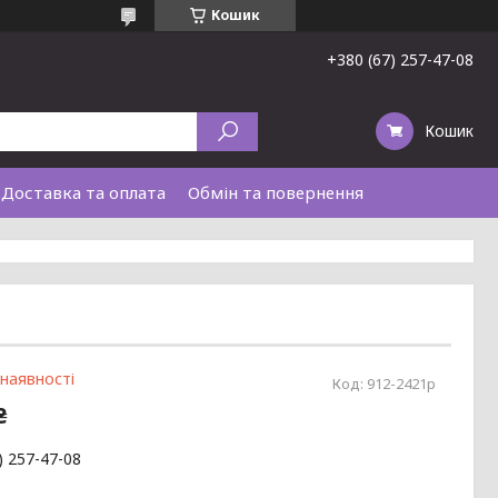
Кошик
+380 (67) 257-47-08
Кошик
Доставка та оплата
Обмін та повернення
 наявності
Код:
912-2421р
₴
) 257-47-08