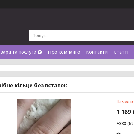
вари та послуги
Про компанію
Контакти
Статті
рібне кільце без вставок
Немає в
1 169 
+380 (67