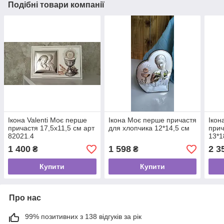
Подібні товари компанії
Ікона Valenti Моє перше
Ікона Моє перше причастя
Ікон
причастя 17,5x11,5 см арт
для хлопчика 12*14,5 см
прич
82021.4
13*1
1 400
1 598
2 3
₴
₴
Купити
Купити
Про нас
99% позитивних з 138 відгуків за рік