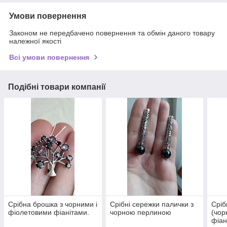
Умови повернення
Законом не передбачено повернення та обмін даного товару
належної якості
Всі умови повернення
Подібні товари компанії
Срібна брошка з чорними і
Срібні сережки палички з
Сріб
фіолетовими фіанітами.
чорною перлиною
(чор
фіан