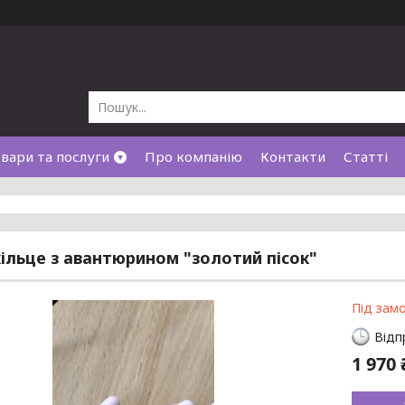
вари та послуги
Про компанію
Контакти
Статті
кільце з авантюрином "золотий пісок"
Під зам
Відп
1 970 