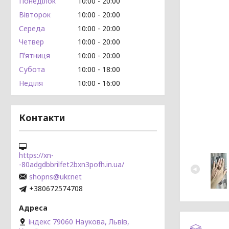
Понеділок
10:00
20:00
Вівторок
10:00
20:00
Середа
10:00
20:00
Четвер
10:00
20:00
Пʼятниця
10:00
20:00
Субота
10:00
18:00
Неділя
10:00
16:00
Контакти
https://xn-
-80adgdbbrilfet2bxn3pofh.in.ua/
shopns@ukr.net
+380672574708
індекс 79060 Наукова, Львів,