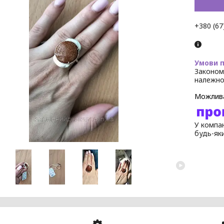
+380 (67
Законом
належно
У компан
будь-як