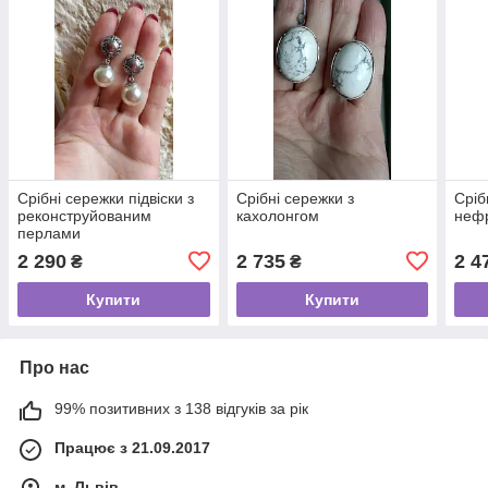
Срібні сережки підвіски з
Срібні сережки з
Сріб
реконструйованим
кахолонгом
неф
перлами
2 290
2 735
2 4
₴
₴
Купити
Купити
Про нас
99% позитивних з 138 відгуків за рік
Працює з 21.09.2017
м. Львів