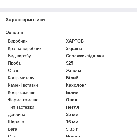
Характеристики
Основні
Виробник
ХАРТОВ
Країна виробник
Україна
Вид виробу
Сережки-підвіски
Проба
925
Стать
Жіноча
Колір металу
Білий
Камені вставки
Кахолонг
Колір каменів
Білий
Форма каменю
Овал
Тип застежки
Петля
Довжина
35 мм
Ширина
16 мм
Вага
9.33 г
Стан
Новий