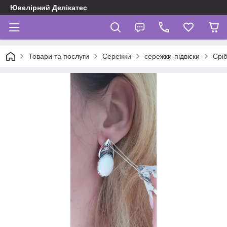
Ювелірний Делікатес
Товари та послуги
Сережки
сережки-підвіски
Сріб