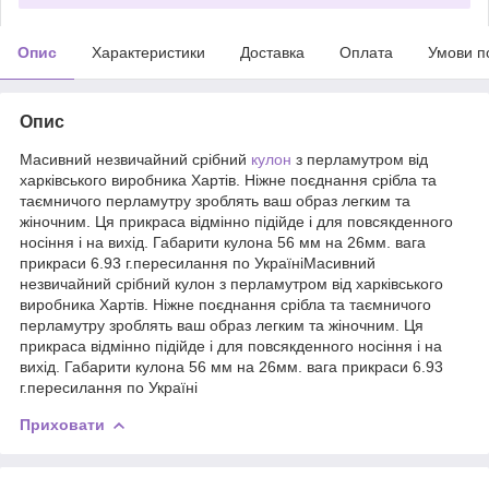
Опис
Характеристики
Доставка
Оплата
Умови п
Опис
Масивний незвичайний срібний
кулон
з перламутром від
харківського виробника Хартів. Ніжне поєднання срібла та
таємничого перламутру зроблять ваш образ легким та
жіночним. Ця прикраса відмінно підійде і для повсякденного
носіння і на вихід. Габарити кулона 56 мм на 26мм. вага
прикраси 6.93 г.пересилання по УкраїніМасивний
незвичайний срібний кулон з перламутром від харківського
виробника Хартів. Ніжне поєднання срібла та таємничого
перламутру зроблять ваш образ легким та жіночним. Ця
прикраса відмінно підійде і для повсякденного носіння і на
вихід. Габарити кулона 56 мм на 26мм. вага прикраси 6.93
г.пересилання по Україні
Приховати