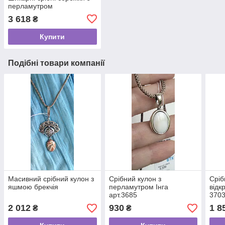
перламутром
3 618
₴
Купити
Подібні товари компанії
Масивний срібний кулон з
Срібний кулон з
Сріб
яшмою брекчія
перламутром Інга
відк
арт.3685
370
2 012
930
1 8
₴
₴