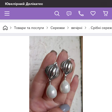
Ювелірний Делікатес
Товари та послуги
Сережки
вечірні
. Срібні сер