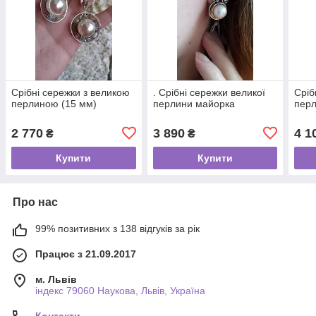
Срібні сережки з великою
. Срібні сережки великої
Сріб
перлиною (15 мм)
перлини майорка
пер
2 770
3 890
4 1
₴
₴
Купити
Купити
Про нас
99% позитивних з 138 відгуків за рік
Працює з 21.09.2017
м. Львів
індекс 79060 Наукова, Львів, Україна
Контакти