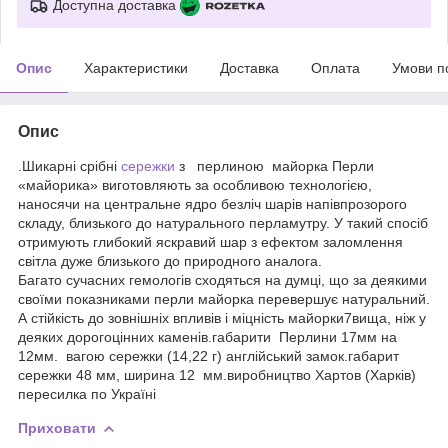
Доступна доставка
Опис
Характеристики
Доставка
Оплата
Умови п
Опис
.Шикарні срібні
сережки
з перлиною майорка Перли
«майорика» виготовляють за особливою технологією,
наносячи на центральне ядро безліч шарів напівпрозорого
складу, близького до натурального перламутру. У такий спосіб
отримують глибокий яскравий шар з ефектом заломлення
світла дуже близького до природного аналога.
Багато сучасних гемологів сходяться на думці, що за деякими
своїми показниками перли майорка перевершує натуральний.
А стійкість до зовнішніх впливів і міцність майорки7вища, ніж у
деяких дорогоцінних каменів.габарити Перлини 17мм на
12мм. вагою сережки (14,22 г) англійський замок.габарит
сережки 48 мм, ширина 12 мм.виробництво Хартов (Харків)
пересилка по Україні
Приховати