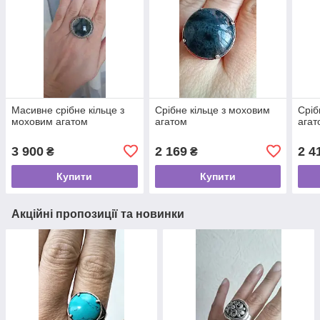
Масивне срібне кільце з
Срібне кільце з моховим
Сріб
моховим агатом
агатом
агат
3 900
2 169
2 4
₴
₴
Купити
Купити
Акційні пропозиції та новинки