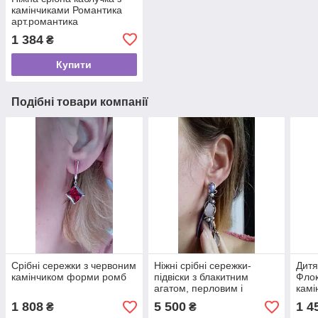
камінчиками Романтика
арт.романтика
1 384
₴
Купити
Подібні товари компанії
Срібні сережки з червоним
Ніжні срібні сережки-
Дитя
камінчиком форми ромб
підвіски з блакитним
Флок
агатом, перловим і
камі
рожевим кварцом
1 808
5 500
1 4
₴
₴