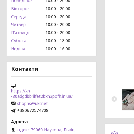
Понеділок
10:00
20:00
Вівторок
10:00
20:00
Середа
10:00
20:00
Четвер
10:00
20:00
Пʼятниця
10:00
20:00
Субота
10:00
18:00
Неділя
10:00
16:00
Контакти
https://xn-
-80adgdbbrilfet2bxn3pofh.in.ua/
shopns@ukr.net
+380672574708
індекс 79060 Наукова, Львів,