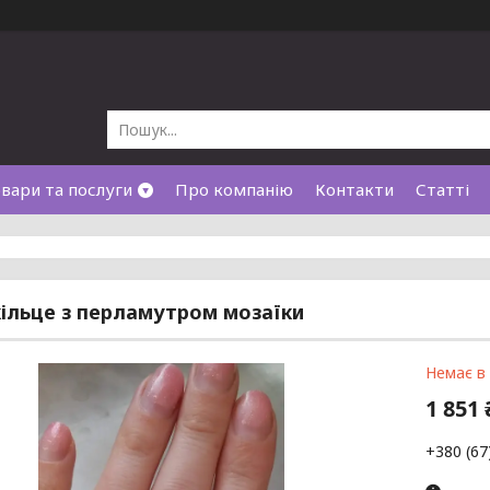
вари та послуги
Про компанію
Контакти
Статті
кільце з перламутром мозаїки
Немає в
1 851 
+380 (67