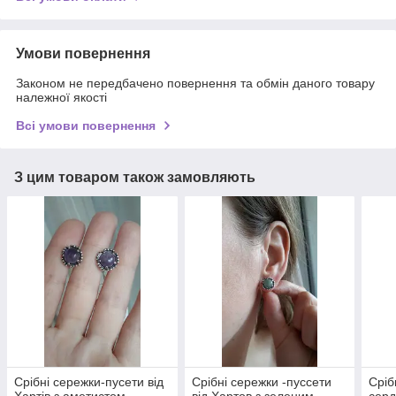
Умови повернення
Законом не передбачено повернення та обмін даного товару
належної якості
Всі умови повернення
З цим товаром також замовляють
Срібні сережки-пусети від
Срібні сережки -пуссети
Сріб
Хартів з аметистом
від Хартов з зеленим
сер