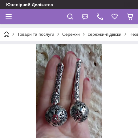
Ювелірний Делікатес
Товари та послуги
Сережки
сережки-підвіски
Незв