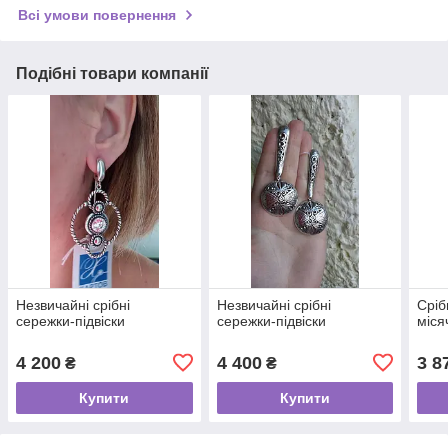
Всі умови повернення
Подібні товари компанії
Незвичайні срібні
Незвичайні срібні
Сріб
сережки-підвіски
сережки-підвіски
міся
4 200
4 400
3 8
₴
₴
Купити
Купити