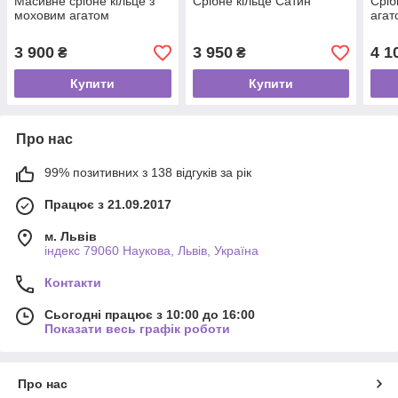
Масивне срібне кільце з
Срібне кільце Сатин
Сріб
моховим агатом
агат
3 900
3 950
4 1
₴
₴
Купити
Купити
Про нас
99% позитивних з 138 відгуків за рік
Працює з 21.09.2017
м. Львів
індекс 79060 Наукова, Львів, Україна
Контакти
Сьогодні працює з 10:00 до 16:00
Показати весь графік роботи
Про нас