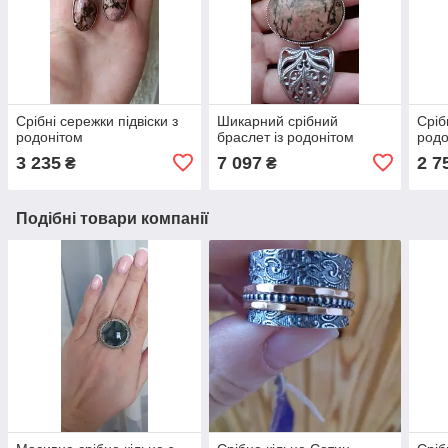
Срібні сережки підвіски з
Шикарний срібний
Сріб
родонітом
браслет із родонітом
родо
3 235
7 097
2 7
₴
₴
Подібні товари компанії