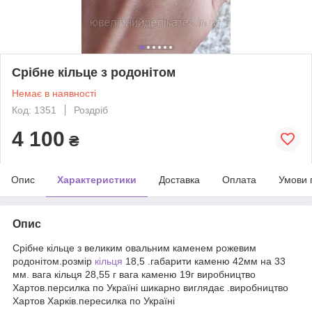
Срібне кільце з родонітом
Немає в наявності
Код: 1351
Роздріб
4 100
₴
Опис
Характеристики
Доставка
Оплата
Умови 
Опис
Срібне кільце з великим овальним каменем рожевим
родонітом.розмір
кільця
18,5 .габарити каменю 42мм на 33
мм. вага кільця 28,55 г вага каменю 19г виробництво
Хартов.персилка по Україні шикарно виглядає .виробництво
Хартов Харків.пересилка по Україні