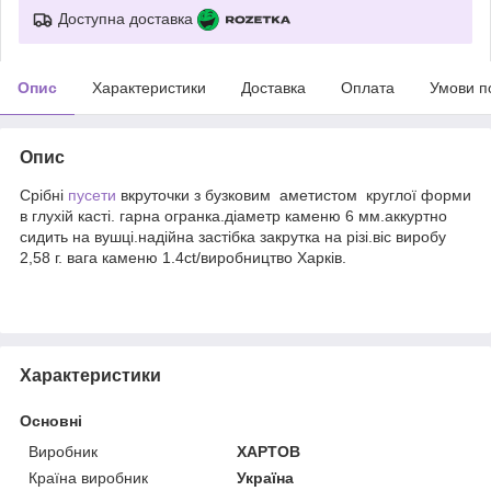
Доступна доставка
Опис
Характеристики
Доставка
Оплата
Умови п
Опис
Срібні
пусети
вкруточки з бузковим аметистом круглої форми
в глухій касті. гарна огранка.діаметр каменю 6 мм.аккуртно
сидить на вушці.надійна застібка закрутка на різі.віс виробу
2,58 г. вага каменю 1.4ct/виробництво Харків.
Характеристики
Основні
Виробник
ХАРТОВ
Країна виробник
Україна