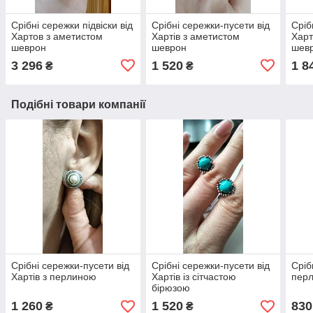
Срібні сережки підвіски від
Срібні сережки-пусети від
Сріб
Хартов з аметистом
Хартів з аметистом
Харт
шеврон
шеврон
шев
3 296
1 520
1 8
₴
₴
Подібні товари компанії
Срібні сережки-пусети від
Срібні сережки-пусети від
Сріб
Хартів з перлиною
Хартів із сітчастою
перл
бірюзою
1 260
1 520
830
₴
₴