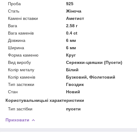
Проба
925
Стать
Жіноча
Камені вставки
Аметист
Вага
2.58 г
Вага каменів
0.4 ct
Довжина
6 мм
Ширина
6 мм
Форма каменю
Круг
Вид виробу
Сережки-цвяшки (Пусети)
Колір металу
Білий
Колір каменів
Бузковий, Фіолетовий
Тип застежки
Гвоздик
Стан
Новий
Користувальницькі характеристики
Тип застібки
пусети
Приховати