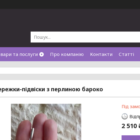
вари та послуги
Про компанію
Контакти
Статті
сережки-підвіски з перлиною бароко
Під зам
Відп
2 510 