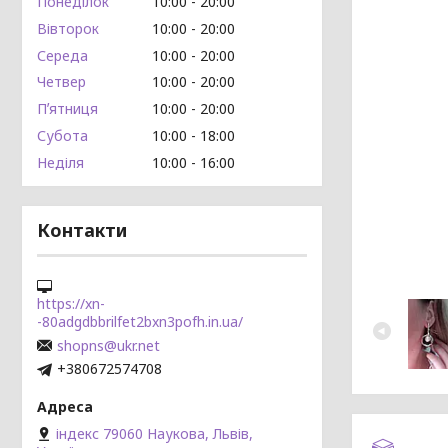
Понеділок
10:00
20:00
Вівторок
10:00
20:00
Середа
10:00
20:00
Четвер
10:00
20:00
Пʼятниця
10:00
20:00
Субота
10:00
18:00
Неділя
10:00
16:00
Контакти
https://xn-
-80adgdbbrilfet2bxn3pofh.in.ua/
shopns@ukr.net
+380672574708
індекс 79060 Наукова, Львів,