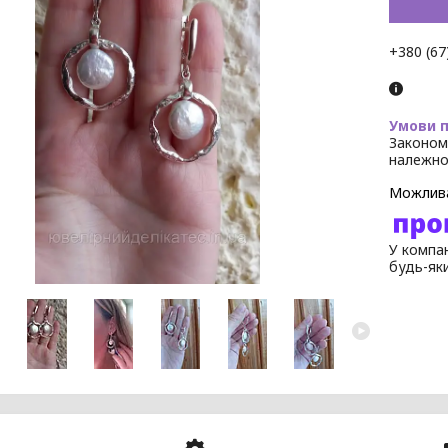
+380 (67
Законом
належно
У компан
будь-як