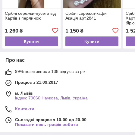
Срібні сережки-пусети від
Срібні сережки-кафи
Сріб
Хартів з перлиною
Акація арт.2841
Харт
бір
1 260
1 150
1 5
₴
₴
Купити
Купити
Про нас
99% позитивних з 138 відгуків за рік
Працює з 21.09.2017
м. Львів
індекс 79060 Наукова, Львів, Україна
Контакти
Сьогодні працює з 10:00 до 20:00
Показати весь графік роботи