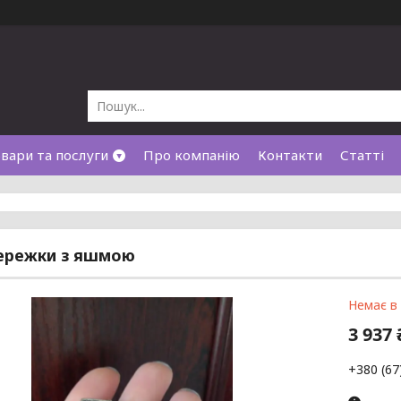
вари та послуги
Про компанію
Контакти
Статті
сережки з яшмою
Немає в
3 937 
+380 (67