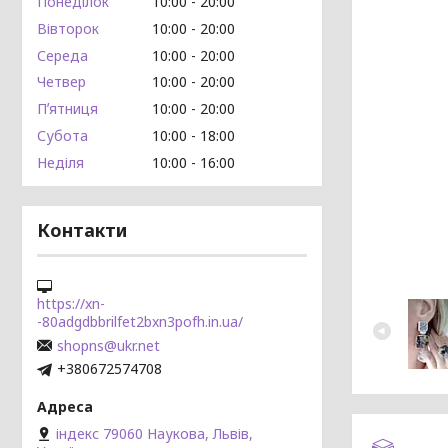
Понеділок
10:00
20:00
Вівторок
10:00
20:00
Середа
10:00
20:00
Четвер
10:00
20:00
Пʼятниця
10:00
20:00
Субота
10:00
18:00
Неділя
10:00
16:00
Контакти
https://xn-
-80adgdbbrilfet2bxn3pofh.in.ua/
shopns@ukr.net
+380672574708
індекс 79060 Наукова, Львів,