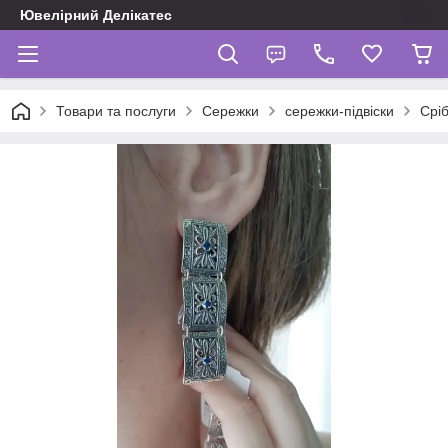
Ювелірний Делікатес
Товари та послуги
Сережки
сережки-підвіски
Сріб