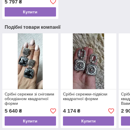
5 797
₴
Купити
Подібні товари компанії
Срібні сережки зі сніговим
Срібні сережки-підвіски
Сріб
обсидіаном квадратної
квадратної форми
квад
форми
Вав
5 640
4 174
2 9
₴
₴
Купити
Купити