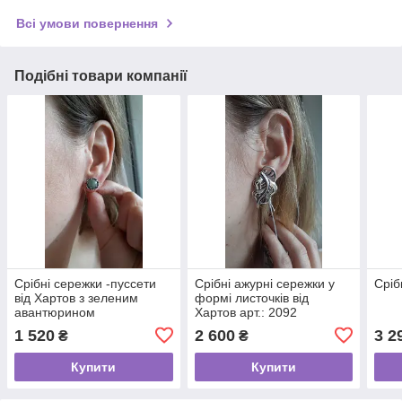
Всі умови повернення
Подібні товари компанії
Срібні сережки -пуссети
Срібні ажурні сережки у
Сріб
від Хартов з зеленим
формі листочків від
авантюрином
Хартов арт.: 2092
1 520
2 600
3 2
₴
₴
Купити
Купити