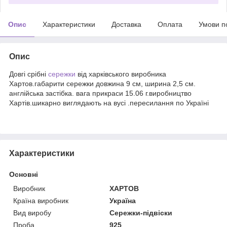
Опис
Характеристики
Доставка
Оплата
Умови п
Опис
Довгі срібні
сережки
від харківського виробника
Хартов.габарити сережки довжина 9 см, ширина 2,5 см.
англійська застібка. вага прикраси 15.06 г.виробництво
Хартів.шикарно виглядають на вусі .пересилання по Україні
Характеристики
Основні
Виробник
ХАРТОВ
Країна виробник
Україна
Вид виробу
Сережки-підвіски
Проба
925