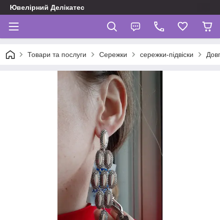
Ювелірний Делікатес
Товари та послуги
Сережки
сережки-підвіски
Довг