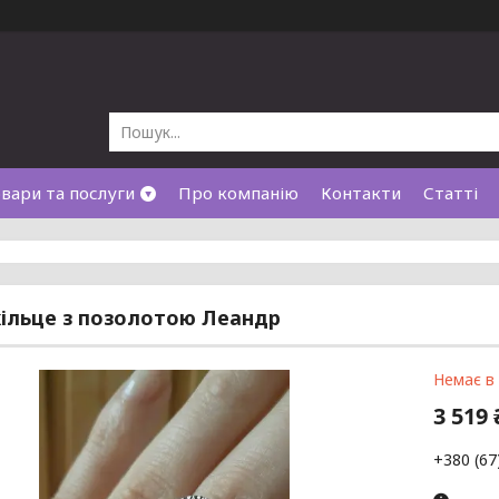
вари та послуги
Про компанію
Контакти
Статті
кільце з позолотою Леандр
Немає в
3 519 
+380 (67