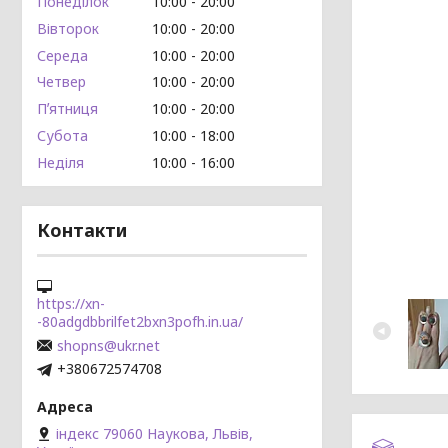
Понеділок
10:00
20:00
Вівторок
10:00
20:00
Середа
10:00
20:00
Четвер
10:00
20:00
Пʼятниця
10:00
20:00
Субота
10:00
18:00
Неділя
10:00
16:00
Контакти
https://xn-
-80adgdbbrilfet2bxn3pofh.in.ua/
shopns@ukr.net
+380672574708
індекс 79060 Наукова, Львів,