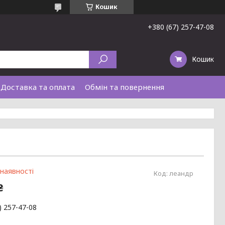
Кошик
+380 (67) 257-47-08
Кошик
Доставка та оплата
Обмін та повернення
 наявності
Код:
леандр
₴
) 257-47-08