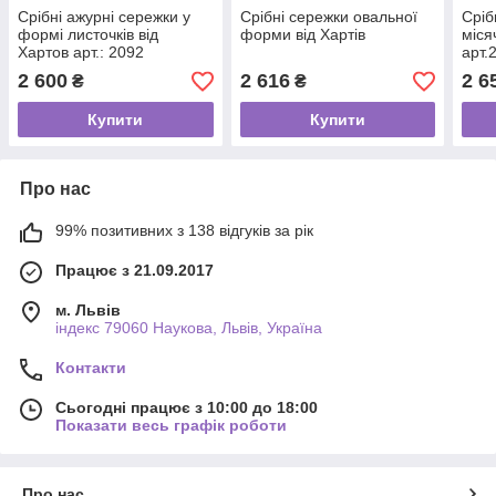
Срібні ажурні сережки у
Срібні сережки овальної
Сріб
формі листочків від
форми від Хартів
міся
Хартов арт.: 2092
арт.
2 600
2 616
2 6
₴
₴
Купити
Купити
Про нас
99% позитивних з 138 відгуків за рік
Працює з 21.09.2017
м. Львів
індекс 79060 Наукова, Львів, Україна
Контакти
Сьогодні працює з 10:00 до 18:00
Показати весь графік роботи
Про нас