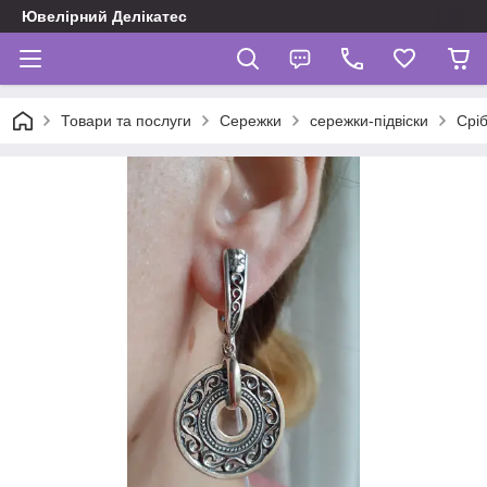
Ювелірний Делікатес
Товари та послуги
Сережки
сережки-підвіски
Сріб