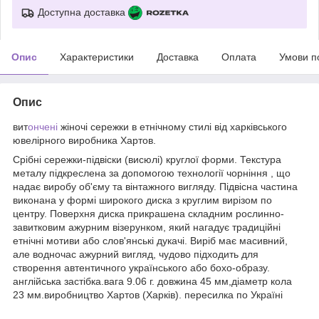
Доступна доставка
Опис
Характеристики
Доставка
Оплата
Умови п
Опис
вит
ончені
жіночі сережки в етнічному стилі від харківського
ювелірного виробника Хартов.
Срібні сережки-підвіски (висюлі) круглої форми. Текстура
металу підкреслена за допомогою технології чорніння , що
надає виробу об'єму та вінтажного вигляду. Підвісна частина
виконана у формі широкого диска з круглим вирізом по
центру. Поверхня диска прикрашена складним рослинно-
завитковим ажурним візерунком, який нагадує традиційні
етнічні мотиви або слов'янські дукачі. Виріб має масивний,
але водночас ажурний вигляд, чудово підходить для
створення автентичного українського або бохо-образу.
англійська застібка.вага 9.06 г. довжина 45 мм,діаметр кола
23 мм.виробництво Хартов (Харків). пересилка по Україні