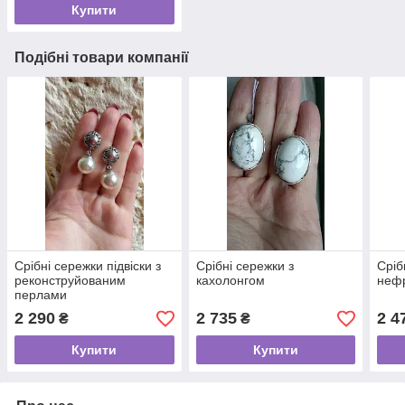
Купити
Подібні товари компанії
Срібні сережки підвіски з
Срібні сережки з
Сріб
реконструйованим
кахолонгом
неф
перлами
2 290
2 735
2 4
₴
₴
Купити
Купити