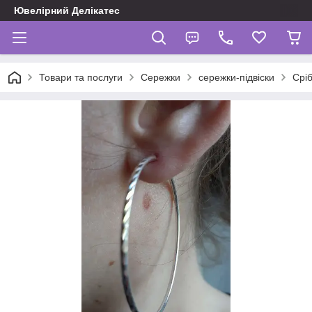
Ювелірний Делікатес
Товари та послуги
Сережки
сережки-підвіски
Сріб