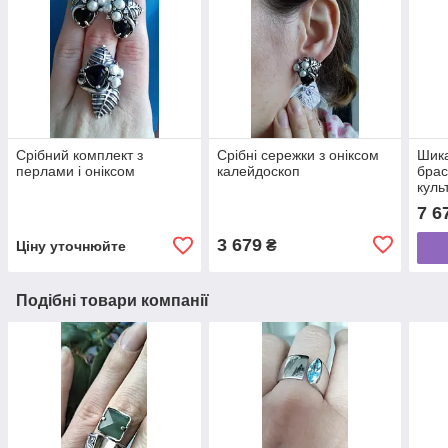
Срібний комплект з
Срібні сережки з оніксом
Шика
перлами і оніксом
калейдоскоп
брас
куль
7 6
3 679
₴
Ціну уточнюйте
Подібні товари компанії