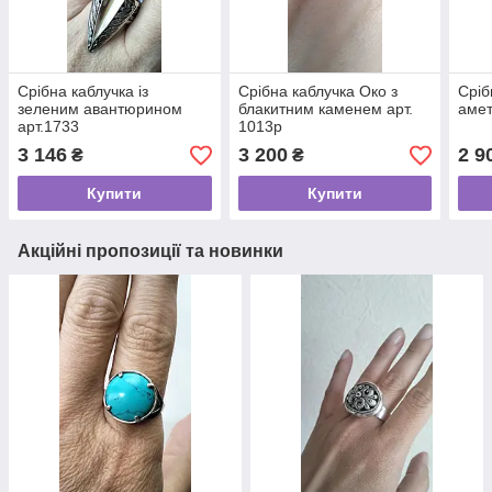
Срібна каблучка із
Срібна каблучка Око з
Сріб
зеленим авантюрином
блакитним каменем арт.
амет
арт.1733
1013р
3 146
3 200
2 9
₴
₴
Купити
Купити
Акційні пропозиції та новинки