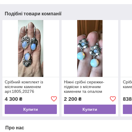
Подібні товари компанії
Срібний комплект із
Ніжні срібні сережки-
Сріб
місячним каменем
підвіски з місячним
каме
арт.1805,20276
каменем та опалом
арт20203
4 300
2 200
838
₴
₴
Купити
Купити
Про нас