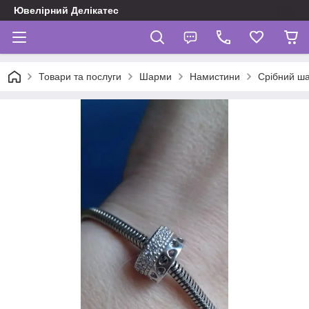
Ювелірний Делікатес
Товари та послуги
Шарми
Намистини
Срібний ша