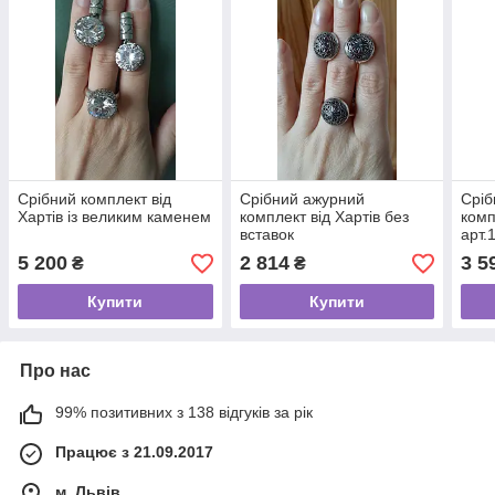
Срібний комплект від
Срібний ажурний
Сріб
Хартів із великим каменем
комплект від Хартів без
комп
вставок
арт.
5 200
2 814
3 5
₴
₴
Купити
Купити
Про нас
99% позитивних з 138 відгуків за рік
Працює з 21.09.2017
м. Львів