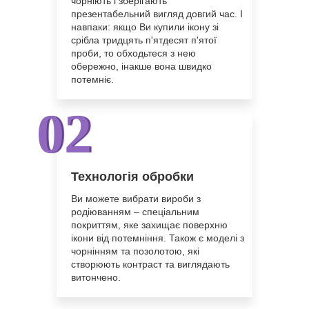
чорніють і зберігають
презентабельний вигляд довгий час. І
навпаки: якщо Ви купили ікону зі
срібла тридцять п'ятдесят п'ятої
проби, то обходьтеся з нею
обережно, інакше вона швидко
потемніє.
02
Технологiя обробки
Ви можете вибрати вироби з
родіюванням – спеціальним
покриттям, яке захищає поверхню
ікони від потемніння. Також є моделі з
чорнінням та позолотою, які
створюють контраст та виглядають
витончено.